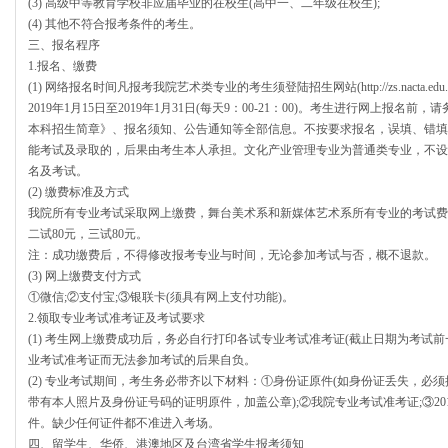
(3) 高级中等教育学校非应届毕业的在校生(高中一、二年级在校生);
(4) 其他不符合报考条件的考生。
三、报名程序
1.报名、缴费
(1) 网络报名时间凡报考我院艺术类专业的考生须登陆招生网站(http://zs.nacta.
2019年1月15日至2019年1月31日(每天9：00-21：00)。考生进行网上报名前
本科招生简章》、报名须知、公告通知等全部信息。不按要求报名，误填、错填
能考试及录取的，后果由考生本人承担。文化产业管理专业为普通类专业，不设
名及考试。
(2) 缴费标准及方式
我院所有专业考试采取网上缴费，舞台美术系和新媒体艺术系所有专业的考试费为1
二试80元，三试80元。
注：成功缴费后，不得修改报考专业与时间，无论参加考试与否，概不退款。
(3) 网上缴费支付方式
①微信;②支付宝;③银联卡(须具有网上支付功能)。
2.领取专业考试准考证及考试要求
(1) 考生网上缴费成功后，务必自行打印各试专业考试准考证(截止日期为考试前
业考试准考证而无法参加考试的后果自负。
(2) 专业考试期间，考生务必带齐以下材料：①身份证原件(如身份证丢失，必
带有本人照片及身份证号码的证明原件，加盖公章);②我院专业考试准考证;③20
件。缺少任何证件都不准进入考场。
四、留学生、华侨、港澳地区及台湾省学生报考须知