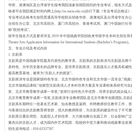
华侨、港澳地区及台湾省学生报考我院须参加我院组织的专业考试，报名方式及
格者可在我院规定时间内网上(http://zs.nacta.edu.cn)自行下载《专业考试合格证
专业考试合格考生按照普通高等学校联合招收华侨、港澳地区及台湾省学生办公
合招生办公室、北京市高招办、厦门市高招办、香港考试局、澳门中国旅行社等
称“联招考试”。
留学生报名方式及要求详见 2019 年中国戏曲学院招收来华留学生本科生招生简章 2019 Natio
Theatre Arts Application Information for International Students (Bachelor’s Programs)。
五、专业介绍及考试内容
1. 京剧系
京剧系是中国戏曲学院最具代表性的教学系。京剧系的京剧表演与京剧器乐两个
具特色、办学历史最长的品牌专业。是培养京剧表演、京剧器乐人才最具权威性
最高教育基地，被誉为“京剧人才的摇篮”。
京剧表演专业是国家级特色专业、北京市级特色专业和北京市级一流专业;“戏曲
北京市级精品课程;“创新型京剧表演人才本科培养方案及专业课程体系研究与实
奖、北京市教育教学成果一等奖;“发挥行业特色大学优势，培养京剧武戏尖端人
北京市教育教学成果一等奖;京剧表演专业教师团队是北京市教学创新团队;京剧
京剧系长期聘任一批著名艺术家、知名教授及返聘、外聘教师担任教学工作，形
与客座结合的京剧教育师资群，强大的教师阵容，为京剧系的建设作出了不可磨
京剧系注重应用型、实践型人才的培养，大力推动舞台实践工作，社会影响广泛
量杰出的京剧人才，成为国内外艺术院团、院校的中坚力量和推动戏曲事业发展
招生咨询电话：010-63337597