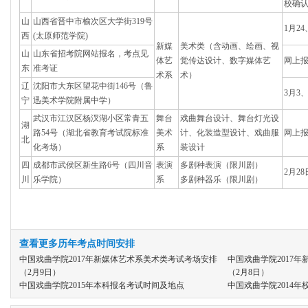
校确认
山
山西省晋中市榆次区大学街319号
1月24
西
(太原师范学院)
新媒
美术类（含动画、绘画、视
山
山东省招考院网站报名，考点见
体艺
觉传达设计、数字媒体艺
网上
东
准考证
术系
术）
辽
沈阳市大东区望花中街146号（鲁
3月3
宁
迅美术学院附属中学）
武汉市江汉区杨汊湖小区常青五
舞台
戏曲舞台设计、舞台灯光设
湖
路54号（湖北省教育考试院标准
美术
计、化装造型设计、戏曲服
网上
北
化考场）
系
装设计
四
成都市武侯区新生路6号（四川音
表演
多剧种表演（限川剧）
2月28
川
乐学院）
系
多剧种器乐（限川剧）
查看更多历年考点时间安排
中国戏曲学院2017年新媒体艺术系美术类考试考场安排
中国戏曲学院2017
（2月9日）
（2月8日）
中国戏曲学院2015年本科报名考试时间及地点
中国戏曲学院2014