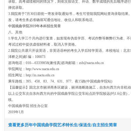
录取。高考成绩相同的情况下，则依次按语文、外语、数学成绩的先后顺序进行
择优录取。
3.我院将于7月30日前统一寄发录取通知书，考生可登陆我院网站查询录取结
发，请考生务必准确填写通信地址、收信人和联系电话。
中国戏曲学院2019年本科招生简章
八、其他
1.学生入学三个月内进行复查，如发现有伪造学历、考试作弊等舞弊行为者、
考试过程中提供虚假材料者，取消入学资格。
2.我院公共课只开设英语，非英语语种的考生入学后转学英语。本校地址：北京市
泽桥之间)邮 编：100073
咨询电话：010—63339858(兼传真)咨询邮箱：zsb@nacta.edu.cn
学院网址：http://www.nacta.edu.cn
招生网址：http://zs.nacta.edu.cn
乘车路线：395、458、83、74、631、977、夜15路(中国戏曲学院站)
【温馨提示】因北京市丽泽商务区建设，丽泽路断路施工，自东向西方向非机动
以上公交车次自东向西方向的中国戏曲学院公交车站点距学院较远(约1.6公里)
线。
中国戏曲学院 招生办公室
2019年1月
查看更多历年中国戏曲学院艺术特长生/保送生/自主招生简章