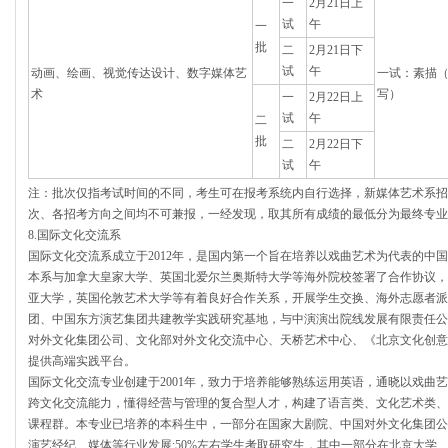
一
2月21日上
试
午
一
批
二
2月21日下
试
午
动画、绘画、视觉传达设计、数字媒体艺
一试：素描
术
写）
一
2月22日上
试
午
二
批
二
2月22日下
试
午
注：批次仅指考试时间的不同，考生可在报考系统内自行选择，新媒体艺术系招
次、各招考方向之间均不可兼报，一经发现，取其所有成绩的最低分为最终专业
8.国际文化交流系
国际文化交流系成立于2012年，是国内第一个旨在培养以戏曲艺术为代表的中
本系与加拿大皇家大学、英国北爱尔兰奥斯特大学等海外院校签署了合作协议，
亚大学，英国伦敦艺术大学等有着良好合作关系，开展学生交换、海外志愿者派
团、中国东方演艺集团共建教学实践研究基地，与中演演出院线发展有限责任公
对外文化集团公司、文化部对外文化交流中心、天桥艺术中心、《北京文化创意
提供高端实践平台。
国际文化交流专业创建于2001年，致力于培养能够熟练运用英语，通晓以戏曲
跨文化交流能力，懂得经营与管理的复合型人才，构建了语言类、文化艺术类、
课程群。本专业已培养的本科生中，一部分在国家大剧院、中国对外文化集团公
演艺经纪、媒体等行业发展;50%左右学生考取研究生，其中一部分在北京大学