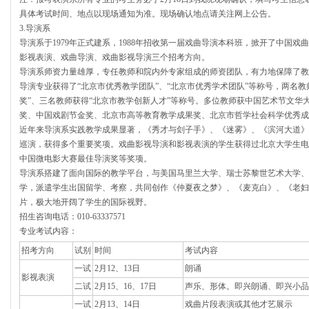
具体考试时间、地点以现场通知为准。现场确认地点请关注网上公告。
3.导演系
导演系于1979年正式建系，1988年招收第一届戏曲导演本科班，掀开了中国
影视表演、戏曲导演、戏曲影视导演三个招考方向。
导演系师资力量雄厚，专任教师和院内外专家组成的师资团队，有力地保障了教
导演专业获得了“北京市优秀教学团队”、“北京市优秀学术团队”等称号，两名教
奖”、三名教师获得“北京市教学创新人才”等称号。多位教师获中国艺术节文华
奖、中国戏剧节金奖、北京市高等教育教学成果奖、北京市哲学社会科学优秀成
近年来导演系实践教学成果显著，《秀才与刽子手》、《迷雾》、《滨河大道》
巡演，获得多个重要奖项。戏曲影视导演和影视表演的学生获得过北京大学生电
中国微电影大赛最佳导演奖等奖项。
导演系搭建了面向国际的教学平台，与美国马里兰大学、瑞士苏黎世艺术大学、
学，派遣学生出国留学、考察，共同创作《仲夏夜之梦》、《麦克白》、《老妇
片，极大地开阔了学生的国际视野。
招生咨询电话：010-63337571
专业考试内容：
招考方向
试别
时间
考试内容
一试
2月12、13日
朗诵
影视表演
二试
2月15、16、17日
声乐、形体。即兴朗诵、即兴小品
一试
2月13、14日
戏曲片段表演或其他才艺展示