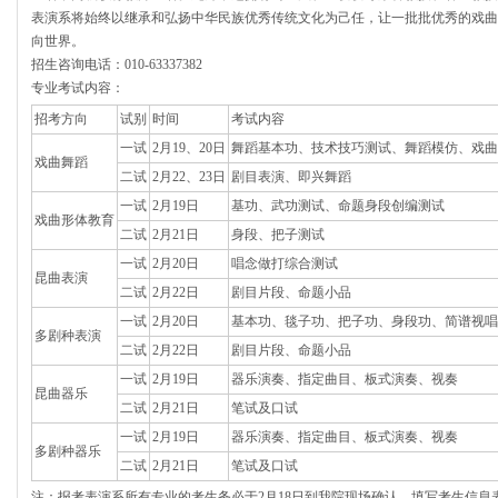
表演系将始终以继承和弘扬中华民族优秀传统文化为己任，让一批批优秀的戏曲
向世界。
招生咨询电话：010-63337382
专业考试内容：
招考方向
试别
时间
考试内容
一试
2月19、20日
舞蹈基本功、技术技巧测试、舞蹈模仿、戏曲
戏曲舞蹈
二试
2月22、23日
剧目表演、即兴舞蹈
一试
2月19日
基功、武功测试、命题身段创编测试
戏曲形体教育
二试
2月21日
身段、把子测试
一试
2月20日
唱念做打综合测试
昆曲表演
二试
2月22日
剧目片段、命题小品
一试
2月20日
基本功、毯子功、把子功、身段功、简谱视唱
多剧种表演
二试
2月22日
剧目片段、命题小品
一试
2月19日
器乐演奏、指定曲目、板式演奏、视奏
昆曲器乐
二试
2月21日
笔试及口试
一试
2月19日
器乐演奏、指定曲目、板式演奏、视奏
多剧种器乐
二试
2月21日
笔试及口试
注：报考表演系所有专业的考生务必于2月18日到我院现场确认，填写考生信息