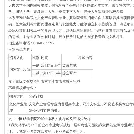
人民大学等国内院校攻读，40%左右毕业生赴英国伦敦艺术大学、莱斯特大学
学、纽约大学、香港理工大学、香港中文大学、浸会大学等海外院校深造。
本系于2016年获批文化产业管理专业，其剧院管理招考方向主要培养具有项目
销、创意策划等方面的理论素养与实践能力，能够独立从事剧院管理、演艺项目
经纪及其他相关工作的复合型人才，以适应国家剧院、演艺产业发展态势以及演
的需求。本专业设置分省计划，只在投放计划的各省招收普通类文科考生。
招生咨询电话：010-63337217
专业考试内容：
招考方向
试别
时间
考试内容
一试
2月17日上午
英语笔试
国际文化交流
二试
2月17日下午
综合写作
注：国际文化交流招考方向所有考试当日完成。
不组织校考专业：
招考方向
分省计划
文化产业管
文化产业管理专业为普通类专业，只招文科生，不设艺术类专业考
理
院公布的文件为准。
六、
中国戏曲学院2019年本科文化考试及艺术类统考
1.我院将于4月15日前公布专业考试成绩，届时考生可登陆我院网站查询专业考
证》，我院不再寄发纸质的《专业考试合格证》。