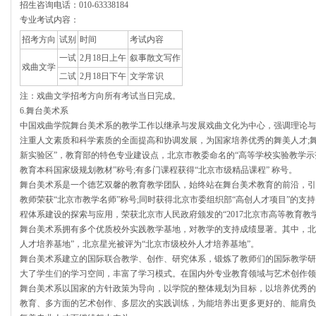
招生咨询电话：010-63338184
专业考试内容：
招考方向
试别
时间
考试内容
一试
2月18日上午
叙事散文写作
戏曲文学
二试
2月18日下午
文学常识
注：戏曲文学招考方向所有考试当日完成。
6.舞台美术系
中国戏曲学院舞台美术系的教学工作以继承与发展戏曲文化为中心，强调理论与
注重人文素质和科学素质的全面提高和协调发展，为国家培养优秀的舞美人才;
新实验区”，教育部的特色专业建设点，北京市教委命名的“高等学校实验教学示
教育本科国家级规划教材”称号;有多门课程获得“北京市级精品课程” 称号。
舞台美术系是一个德艺双馨的教育教学团队，始终站在舞台美术教育的前沿，引
教师荣获“北京市教学名师”称号;同时获得北京市委组织部“高创人才项目”的支
程体系建设的探索与应用，荣获北京市人民政府颁发的“2017北京市高等教育教
舞台美术系拥有多个优质校外实践教学基地，对教学的支持成绩显著。其中，北
人才培养基地”，北京星光被评为“北京市级校外人才培养基地”。
舞台美术系建立的国际联合教学、创作、研究体系，锻炼了教师们的国际教学研
大了学生们的学习空间，丰富了学习模式。在国内外专业教育领域与艺术创作领
舞台美术系以国家的方针政策为导向，以学院的整体规划为目标，以培养优秀的
教育、多方面的艺术创作、多层次的实践训练，为能培养出更多更好的、能肩负