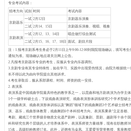
专业考试内容：
招考方向
试别
时间
考试内容
一试
2月12日
京剧器乐演奏
京剧器乐
二试
2月14、15日
京剧器乐演奏、视唱、视奏
一试
2月12、13、14日
唱念做打综合测试
京剧表演
二试
2月15、16、17、18日
面试、剧目片段
注：1.报考京剧系考生务必于2月11日上午9:00-12:00到我院现场确认，填
通知为准。现场确认地点请关注网上公告。
2.凡报考京剧器乐专业的考生，应服从专业内乐器调剂。
3.京剧专业有其专业特殊性，如在学习、实践中出现受伤情况，由院方根据统
长不得以此为由向学院提出其他诉求。
4.考生录取后，服从系部课程、时间、师资的统一安排。
2. 表演系
表演系是中国戏曲学院最具特色的教学系之一，以昆曲和地方剧表演为办学主体
1个一级学科硕士点，下设戏曲表演研究、戏曲表演形体训练研究2个学术型硕士招
的戏曲表演、戏曲表演形体训练以及“舞蹈”领域下的戏曲舞蹈3个艺术硕士招考
演、器乐，戏曲形体教育，戏曲舞蹈6个本科招考方向。表演系秉承“立足首都、
粤剧、藏戏三个世界级非物质文化遗产剧种，以及豫剧、晋剧、越剧等十余个国
科和研究生两个层级的人才培养体系中。表演系师资力量雄厚，现有在职教师30名
15名，高级职称教师17名。此外，还拥有马金凤、王爱爱等荣誉教授、客座教