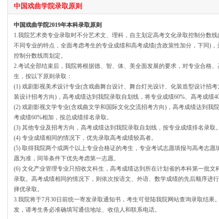
中国戏曲学院录取原则
中国戏曲学院2019年本科录取原则
1.我院艺术类专业录取时不分艺术文、理科，自主划定高考文化录取控制分数线
不同专业的特点，全面考虑考生的专业成绩和高考成绩(含政策性加分，下同)，并
控制分数线而划定。
2.考试全部结束后，我院将根据德、智、体、美全面发展的要求，对专业合格
生，按以下原则录取：
(1) 戏剧影视美术设计专业(含戏曲舞台设计、舞台灯光设计、化装造型设计招考
装设计招考方向)，高考成绩达到我院录取自划线，将专业成绩60%、高考成绩4
(2) 戏剧影视文学专业(含戏曲文学和国际文化交流招考方向)，高考成绩达到我
考成绩60%相加，按总成绩排名录取。
(3) 其他专业及招考方向，高考成绩达到我院录取自划线，按专业成绩排名录取
(4) 专业成绩相同的情况下，优先录取高考成绩较高者。
(5) 取得我院两个或两个以上专业合格证的考生，专业考试志愿填报与高考志
愿为准，同等条件下优先考虑第一志愿。
(6) 文化产业管理专业只招收文科生，高考成绩达到所在计划省的本科第一批
录取。高考成绩相同的情况下，则依次按语文、外语、数学成绩的先后顺序进行
择优录取。
3.我院将于7月30日前统一寄发录取通知书，考生可登陆我院网站查询录取结
发，请考生务必准确填写通信地址、收信人和联系电话。