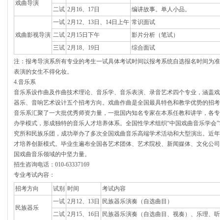
戏曲导演
二试
2月16、17日
编讲故事。单人小品。
一试
2月12、13日、14日上午
常识面试
戏曲影视导演
二试
2月15日下午
影片分析（笔试）
三试
2月18、19日
综合面试
注：报考导演系所有专业的考生一试具体考试时间以报考系统自选报名时间为准
表演的女生不得化妆。
4.音乐系
音乐系设作曲及作曲技术理论、音乐学、音乐表演、录音艺术四个专业，涵盖戏
器乐、音响艺术设计五个招考方向。戏曲作曲是全国最具特色和教学优势的招考
音乐系汇聚了一大批优秀师资力量，一批国内知名专家在本系任教和讲学，各专
办学模式，形成独特的音乐人才培养体系。全国性学术组织“中国戏曲音乐学会
究所和民族乐团，成功举办了多次全国戏曲音乐高端学术活动和大型演出。近年
才培养创新模式。毕业生遍布全国各艺术团体、艺术院校、新闻媒体、文化公司
国戏曲音乐领域的中坚力量。
招生咨询电话：010-63337169
专业考试内容：
招考方向
试别
时间
考试内容
一试
2月12、13日
民族器乐演奏（自选曲目）
民族器乐
二试
2月15、16日
民族器乐演奏（自选曲目、视奏）、乐理、听