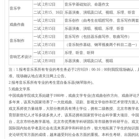
一试
2月12日
音乐学基础知识、命题作文
音乐学
二试
2月15、16日
乐器演奏、演唱及口试、视唱、乐理、听音
一试
2月12日
音乐创作（由考生在唱腔写作、音乐写作两套
戏曲作曲
二试
2月15日
乐器演奏、演唱、视唱、乐理、听音
一试
2月12日
音乐写作（包括器乐曲写作、歌曲写作）
音乐制作
二试
2月15日
（音乐制作基础、钢琴视奏两个科目二选一）
一试
2月15日
乐理、听音、听辩
音响艺术设计
二试
2月18日
乐器演奏、演唱及口试、视唱
注：1.报考音乐系所有专业的考生务必于2月9日9：00-16：00到我院现场确
准。现场确认地点请关注网上公告。
2.报考音乐系所有专业的考生需自备乐器(钢琴除外)。
5.戏曲文学系
中国戏曲学院戏文系始建于1980年，戏曲文学专业(含戏曲创作方向、戏曲评论
多年来，该系为国家培养了一大批戏曲、话剧、影视文学创作和艺术管理方面人
戏文系师资力量雄厚，大部分教师具有博士学位，拥有二级教授、北京市教学名
育部新世纪人才等多级多类人才。该系还拥有国家哲学社会科学重大项目、中国
台，北京市特色教学基地、北京市优秀教学科研团队等市级教学科研平台。戏文
国际国内知名学者及社会名流来系讲学和科研合作，较大地拓展了学生的知识面
史论研究等方面的成绩，越来越受到社会各方面的重视。本科生考研、出国的比