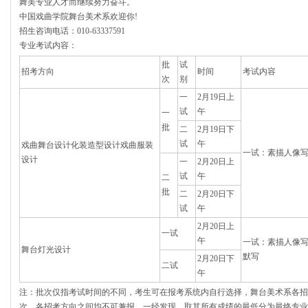
舞美专业人才而继续努力奋斗。
中国戏曲学院舞台美术系欢迎你!
招生咨询电话：010-63337591
专业考试内容：
批
试
招考方向
时间
考试内容
次
别
一
2月19日上
试
午
一
批
二
2月19日下
试
午
戏曲舞台设计化装造型设计戏曲服装
一试：素描人像
设计
一
2月20日上
试
午
二
批
二
2月20日下
试
午
2月20日上
一试
午
一试：素描人像
舞台灯光设计
默写
2月20日下
二试
午
注：批次仅指考试时间的不同，考生可在报考系统内自行选择，舞台美术系各招
次、各招考方向之间均不可兼报，一经发现，取其所有成绩的最低分为最终专业