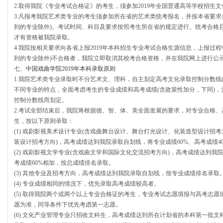
2.取得我院《专业考试合格证》的考生，须参加2019年全国普通高等学校招生
3.凡报考我院艺术类专业的考生须参加所在省的艺术类统考报名，并按本省要求
到的专业除外)。考试时间、科目及要求按照考生所在省的规定进行。统考合格
才有资格被我院录取。
4.我院按相关要求向各省上报2019年本科招生专业考试合格生源信息，上报过
到的专业除外)不合格者，我院立即取消其校考合格资格，并在我院网上进行公
七、
中国戏曲学院2019年本科录取原则
1.我院艺术类专业录取时不分艺术文、理科，自主划定高考文化录取控制分数线
不同专业的特点，全面考虑考生的专业成绩和高考成绩(含政策性加分，下同)，并
控制分数线而划定。
2.考试全部结束后，我院将根据德、智、体、美全面发展的要求，对专业合格
生，按以下原则录取：
(1) 戏剧影视美术设计专业(含戏曲舞台设计、舞台灯光设计、化装造型设计招考
装设计招考方向)，高考成绩达到我院录取自划线，将专业成绩60%、高考成绩4
(2) 戏剧影视文学专业(含戏曲文学和国际文化交流招考方向)，高考成绩达到我
考成绩60%相加，按总成绩排名录取。
(3) 其他专业及招考方向，高考成绩达到我院录取自划线，按专业成绩排名录取
(4) 专业成绩相同的情况下，优先录取高考成绩较高者。
(5) 取得我院两个或两个以上专业合格证的考生，专业考试志愿填报与高考志
愿为准，同等条件下优先考虑第一志愿。
(6) 文化产业管理专业只招收文科生，高考成绩达到所在计划省的本科第一批