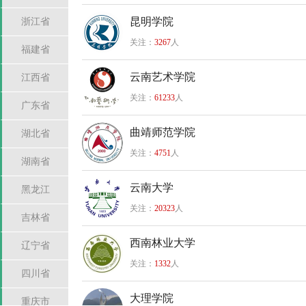
昆明学院
浙江省
关注：
3267
人
福建省
云南艺术学院
江西省
关注：
61233
人
广东省
曲靖师范学院
湖北省
关注：
4751
人
湖南省
云南大学
黑龙江
关注：
20323
人
吉林省
西南林业大学
辽宁省
关注：
1332
人
四川省
大理学院
重庆市