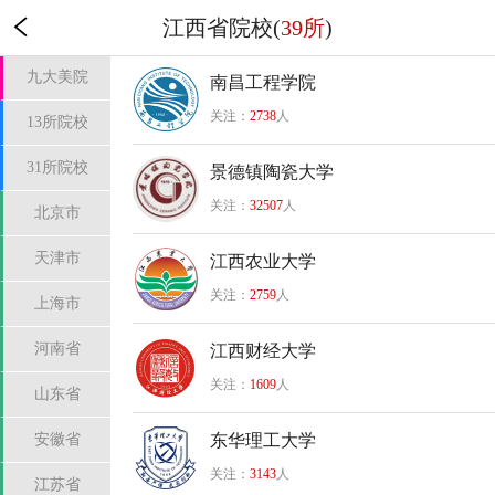
江西省院校(
39所
)
九大美院
南昌工程学院
关注：
2738
人
13所院校
31所院校
景德镇陶瓷大学
关注：
32507
人
北京市
天津市
江西农业大学
关注：
2759
人
上海市
河南省
江西财经大学
关注：
1609
人
山东省
安徽省
东华理工大学
关注：
3143
人
江苏省