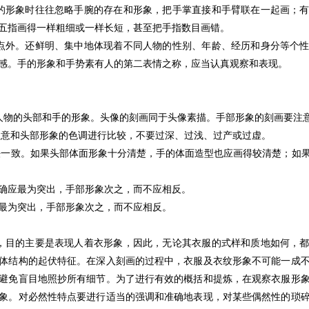
的形象时往往忽略手腕的存在和形象，把手掌直接和手臂联在一起画；有
五指画得一样粗细或一样长短，甚至把手指数目画错。
点外。还鲜明、集中地体现着不同人物的性别、年龄、经历和身分等个性
感。手的形象和手势素有人的第二表情之称，应当认真观察和表现。
物的头部和手的形象。头像的刻画同于头像素描。手部形象的刻画要注
注意和头部形象的色调进行比较，不要过深、过浅、过产或过虚。
法一致。如果头部体面形象十分清楚，手的体面造型也应画得较清楚；如
确应最为突出，手部形象次之，而不应相反。
最为突出，手部形象次之，而不应相反。
，目的主要是表现人着衣形象，因此，无论其衣服的式样和质地如何，都
体结构的起伏特征。在深入刻画的过程中，衣服及衣纹形象不可能一成
避免盲目地照抄所有细节。为了进行有效的概括和提炼，在观察衣服形
象。对必然性特点要进行适当的强调和准确地表现，对某些偶然性的琐