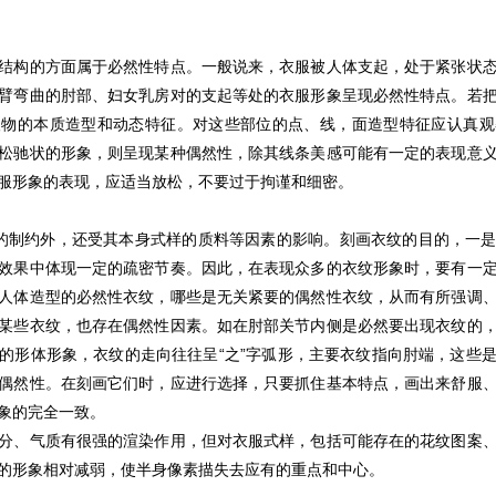
结构的方面属于必然性特点。一般说来，衣服被人体支起，处于紧张状
臂弯曲的肘部、妇女乳房对的支起等处的衣服形象呈现必然性特点。若
人物的本质造型和动态特征。对这些部位的点、线，面造型特征应认真观
松驰状的形象，则呈现某种偶然性，除其线条美感可能有一定的表现意
服形象的表现，应适当放松，不要过于拘谨和细密。
的制约外，还受其本身式样的质料等因素的影响。刻画衣纹的目的，一是
效果中体现一定的疏密节奏。因此，在表现众多的衣纹形象时，要有一
人体造型的必然性衣纹，哪些是无关紧要的偶然性衣纹，从而有所强调
某些衣纹，也存在偶然性因素。如在肘部关节内侧是必然要出现衣纹的
的形体形象，衣纹的走向往往呈“之”字弧形，主要衣纹指向肘端，这些
偶然性。在刻画它们时，应进行选择，只要抓住基本特点，画出来舒服
象的完全一致。
分、气质有很强的渲染作用，但对衣服式样，包括可能存在的花纹图案
的形象相对减弱，使半身像素描失去应有的重点和中心。