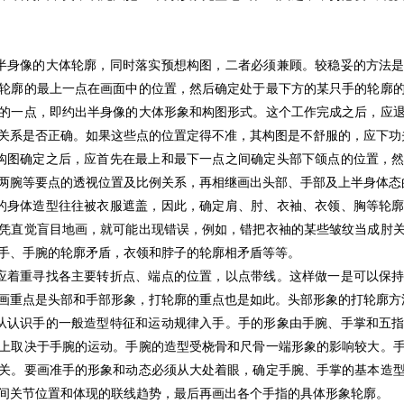
半身像的大体轮廓，同时落实预想构图，二者必须兼顾。较稳妥的方法是
轮廓的最上一点在画面中的位置，然后确定处于最下方的某只手的轮廓
的一点，即约出半身像的大体形象和构图形式。这个工作完成之后，应
关系是否正确。如果这些点的位置定得不准，其构图是不舒服的，应下功
构图确定之后，应首先在最上和最下一点之间确定头部下颌点的位置，然
两腕等要点的透视位置及比例关系，再相继画出头部、手部及上半身体态
的身体造型往往被衣服遮盖，因此，确定肩、肘、衣袖、衣领、胸等轮廓
凭直觉盲目地画，就可能出现错误，例如，错把衣袖的某些皱纹当成肘
手、手腕的轮廓矛盾，衣领和脖子的轮廓相矛盾等等。
应着重寻找各主要转折点、端点的位置，以点带线。这样做一是可以保持
画重点是头部和手部形象，打轮廓的重点也是如此。头部形象的打轮廓方
从认识手的一般造型特征和运动规律入手。手的形象由手腕、手掌和五指
上取决于手腕的运动。手腕的造型受桡骨和尺骨一端形象的影响较大。
关。要画准手的形象和动态必须从大处着眼，确定手腕、手掌的基本造
间关节位置和体现的联线趋势，最后再画出各个手指的具体形象轮廓。