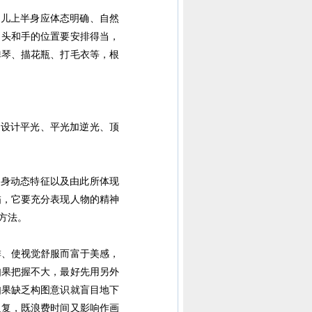
儿上半身应体态明确、自然
。头和手的位置要安排得当，
弹琴、描花瓶、打毛衣等，根
设计平光、平光加逆光、顶
身动态特征以及由此所体现
描，它要充分表现人物的精神
方法。
排、使视觉舒服而富于美感，
如果把握不大，最好先用另外
如果缺乏构图意识就盲目地下
反复，既浪费时间又影响作画