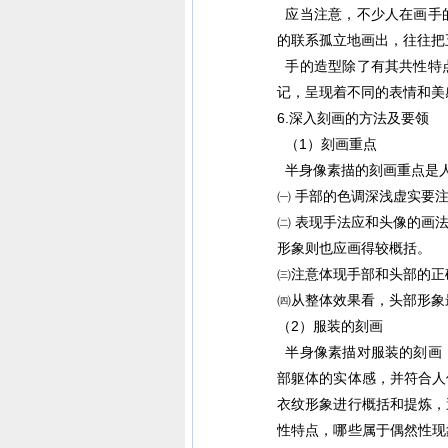
应当注意，不少人在画手
的联系孤立地画出，往往把
手的造型除了有其共性特
记，呈现着不同的表情和美
6.深入刻画的方法及要领
（1）刻画重点
半身像素描的刻画重点是人
㈠ 手部的色调深浅虚实要
㈡ 表现手法应和头像的画
形象则也应画得较概括。
㈢注意体现手部和头部的正
㈣从整体效果看，头部形象
（2）服装的刻画
半身像素描对服装的刻画
部躯体的实体感，并符合人
衣纹形象进行概括和提炼，
性特点，哪些属于偶然性现