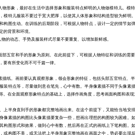
人物形象，最好在生活中选择形象和服装特点鲜明的人物做模特儿。模特
，模特儿服装不要过于宽大肥厚，以使其人体形象和结构造型较为鲜明
和构图生动。在训练的后期阶段，可根据人物特点，设计一定的情节如
定的背景和环境。
物的动态、手势及服装样式尽量不要重复、以增加新鲜感。
面部五官和手的形象为原则。在此前提下，可根据人物特征和训练的需要
，要有所变化而不可千篇一律。
素描纸。画前要认真观察形象，领会形象的特征，包括头部五官特点、半
服装特点等，尽量做到意在笔先，心中有数。半身像素描不同于头像素
等。在全面观察形象特点的基础上，选择作画角度，思考画面构图和表现
、上半身直到手的形象都完整地画出来。在这个前提下，又能恰当地安
身像素描的构图比头像素描要复杂一些，想画出理想的构图较为困难。
其构图形式和效果，做到心中有数，然后再在正式的画纸上下笔构图。
，或构图不美，或无法把上半身形象完整地画在画面之中，势必要出现