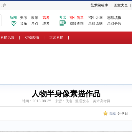
门户
艺术院校库
|
画室大全
|
新闻
考试
美考
政策
高考
招生简章
招生计划
志愿填报
音乐
考点
统考
成绩查询
录取原则
录取分数
素描风景
|
动物素描
|
大师素描
|
人物半身像素描作品
时间：2013-08-25 来源：佚名 整理发布：
美术高考网
收藏
分享到