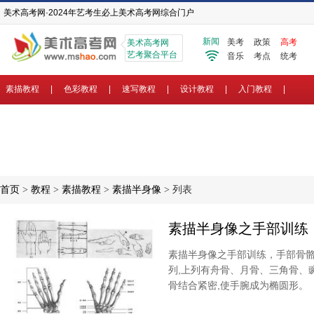
美术高考网·2024年艺考生必上美术高考网综合门户
新闻
美考
政策
高考
美术高考网
艺考聚合平台
音乐
考点
统考
素描教程
|
色彩教程
|
速写教程
|
设计教程
|
入门教程
|
首页
>
教程
>
素描教程
>
素描半身像
> 列表
素描半身像之手部训练
素描半身像之手部训练，手部骨骼
列,上列有舟骨、月骨、三角骨、
骨结合紧密,使手腕成为椭圆形。