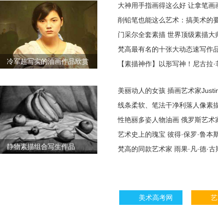
大神用手指画得这么好 让拿笔画
削铅笔也能这么艺术：搞美术的
门采尔全套素描 世界顶级素描大
梵高最有名的十张大动态速写作
冷军超写实的油画作品欣赏
【素描神作】以形写神！尼古拉·
美丽动人的女孩 插画艺术家Justine 
线条柔软、笔法干净利落人像素描
性艳丽多姿人物油画 俄罗斯艺术
艺术史上的瑰宝 彼得·保罗·鲁本
静物素描组合写生作品
梵高的同款艺术家 雨果·凡·德·
美术高考网
艺