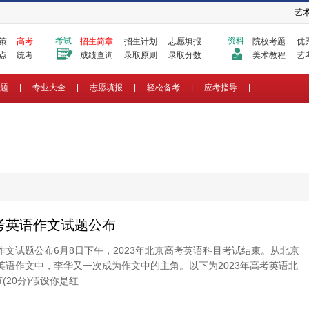
艺
考试
资料
策
高考
招生简章
招生计划
志愿填报
院校考题
优
点
统考
成绩查询
录取原则
录取分数
美术教程
艺
题
|
专业大全
|
志愿填报
|
轻松备考
|
应考指导
|
高考英语作文试题公布
语作文试题公布6月8日下午，2023年北京高考英语科目考试结束。从北京
年英语作文中，李华又一次成为作文中的主角。以下为2023年高考英语北
(20分)假设你是红