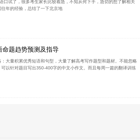
外语口试了，很多考生家长比较着急，不知从何下手，急切的想了解相关
据往年的经验，总结了一下北京地
英语命题趋势预测及指导
略：大量积累优秀短语和句型，大量了解高考写作题型和题材。不能忽略
可以针对题目写出350-400字的中文小作文。而且每周一篇的翻译训练