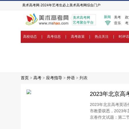
美术高考网·2024年艺考生必上美术高考网综合门户
新闻
美考
政
美术高考网
艺考聚合平台
音乐
考
高校动态
|
高考信息
|
高考政策
|
热点关注
|
时评话
首页
>
高考
>
应考指导
>
外语
> 列表
2023年北京
2023年北京高考英
市教委获悉，2023
京卷作文试题：第二节