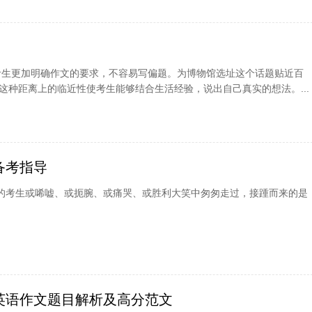
，考生更加明确作文的要求，不容易写偏题。为博物馆选址这个话题贴近百
这种距离上的临近性使考生能够结合生活经验，说出自己真实的想法。...
备考指导
万的考生或唏嘘、或扼腕、或痛哭、或胜利大笑中匆匆走过，接踵而来的是
考英语作文题目解析及高分范文