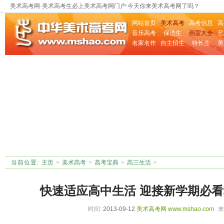
美术高考网·美术高考生必上美术高考网门户 今天你来美术高考网了吗？
网站首页
美术高考
高考信息
高
音乐高考
保送生
画室大全
艺
名家名作
自主招生
特长生
美
当前位置:
主页
>
美术高考
>
高考宝典
>
高三生活
>
快速适应高中生活 迎接新学期必
时间:
2013-09-12
美术高考网
www.mshao.com
来