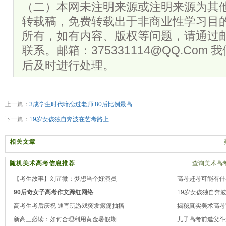
（二）本网未注明来源或注明来源为其
转载稿，免费转载出于非商业性学习目
所有，如有内容、版权等问题，请通过
联系。邮箱：375331114@QQ.Com
后及时进行处理。
上一篇：
3成学生时代暗恋过老师 80后比例最高
下一篇：
19岁女孩独自奔波在艺考路上
相关文章
随机美术高考信息推荐
查询美术高考
【考生故事】刘芷微：梦想当个好演员
高考赶考可能有什
90后奇女子高考作文蹿红网络
19岁女孩独自奔
高考生考后庆祝 通宵玩游戏突发癫痫抽搐
揭秘真实美术高考
新高三必读：如何合理利用黄金暑假期
儿子高考前邀父斗