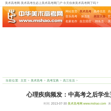
美术高考网·美术高考生必上美术高考网门户 今天你来美术高考网了吗？
网站首页
美术高考
高考信息
高
音乐高考
保送生
画室大全
艺
名家名作
自主招生
特长生
美
当前位置:
主页
>
美术高考
>
高考宝典
>
高三生活
>
心理疾病频发：中高考之后学生
时间:
2013-07-30
美术高考网
www.mshao.com
来