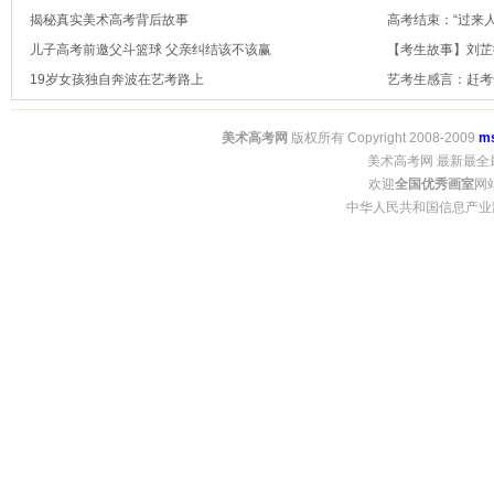
揭秘真实美术高考背后故事
高考结束：“过来
儿子高考前邀父斗篮球 父亲纠结该不该赢
【考生故事】刘芷
19岁女孩独自奔波在艺考路上
艺考生感言：赶考
美术高考网
版权所有 Copyright 2008-2009
m
美术高考网 最新最全
欢迎
全国优秀画室
网
中华人民共和国信息产业