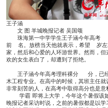
王子涵
文
/
图
羊城晚报记者
吴国颂
珠海第一中学学生王子涵今年高考
70
前
10
名。放榜当天他就表示，希望
35
岁左
家，然后和心爱的人环游世界。然而，但
欢的女生表白了，却遭到了拒绝。
王子涵今年高考理科裸分
706
分，已
木工程专业。在高中的时候，其班主任就
非常刻苦的人，在高考中取得高分也是意
“
学霸
”
即将上大学，今年这个暑假该
晚报记者采访时说，之前的暑假都是以学