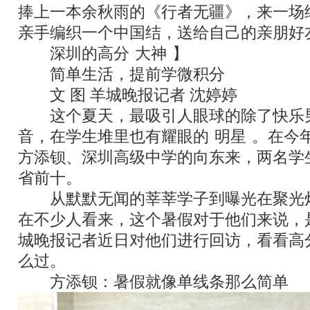
捧上一本余秋雨的《行者无疆》，来一场
亲手编织一个中国结，送给自己的亲朋好
深圳的高分
“
大神
”
】
简单生活，提前学微积分
文
/
图
羊城晚报记者
沈婷婷
这个夏天，最吸引人眼球的除了快乐
音，在学生堆里也有耀眼的
“
明星
”
。在今
方添钡、深圳高级中学的向东来，两名学
省前十。
从默默无闻的莘莘学子到曝光在聚光
在不少人看来，这个暑假对于他们来说，
城晚报记者近日对他们进行回访，看看高
么过。
方添钡：暑假就像单线条那么简单