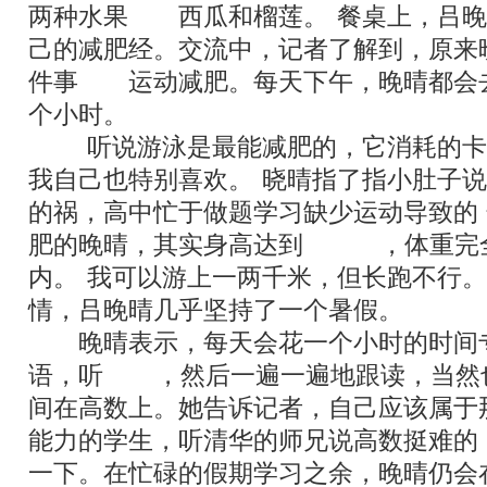
两种水果
——
西瓜和榴莲。
”
餐桌上，吕晚
己的减肥经。交流中，记者了解到，原来
件事
——
运动减肥。每天下午，晚晴都会
个小时。
“
听说游泳是最能减肥的，它消耗的卡
我自己也特别喜欢。
”
晓晴指了指小肚子说
的祸，高中忙于做题学习缺少运动导致的
“
肥的晚晴，其实身高达到
164cm
，体重完
内。
“
我可以游上一两千米，但长跑不行。
情，吕晚晴几乎坚持了一个暑假。
晚晴表示，每天会花一个小时的时间
语，听
VOA
，然后一遍一遍地跟读，当然
间在高数上。她告诉记者，自己应该属于
能力的学生，听清华的师兄说高数挺难的
一下。在忙碌的假期学习之余，晚晴仍会