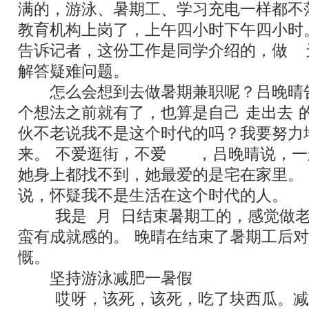
满的，游泳、暑期工、学习充电一样都不
教育机构上岗了，上午四小时下午四小时
告诉记者，这份工作是同学介绍的，做
20
解答疑难问题。
怎么会想到去做暑期兼职呢？吕晚晴
个想法之前就有了，也算是自己
“
走出去
”
伙不老说我不是这个时代的吗？我要努力
来。
”
不爱逛街，不爱
KTV
，吕晚晴说，一
她身上都找不到，她最爱的是宅在家里。
“
说，怀疑我不是生活在这个时代的人。
”
“
我是
8
月
2
日结束暑期工的，感觉做
蛮有成就感的。
”
晚晴在结束了暑期工后对
慨。
坚持游泳减肥一暑假
“
哎呀，该死，该死，吃了块西瓜。减