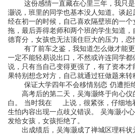
“
这份感情一直藏在心里三年，我只是
灏说，班里的同学也基本没人知道。谈起
经在初一的时候，自己喜欢隔壁班的一个
拖，最后弄得老师和两个班的学生知道，
德育分，女孩也无法顶住巨大的压力，恋
“
有了前车之鉴，我知道怎么做才能更
一定不能轻易说出口，不然或许连同学都
说，只有当自己变得更强了，有了资本才
果特别想念对方，自己就通过狂做题来转
“
保证大学四年不会移情别恋
”
仍遭拒
高考后的第二天，吴海灏终于向心仪
白。
“
当时我在
QQ
上说，很紧张，仔细地
生怕内容出现一点歧义错误。
”
吴海灏小心
发给女孩，女孩拒绝了。
出成绩后，吴海灏成了禅城区理科状