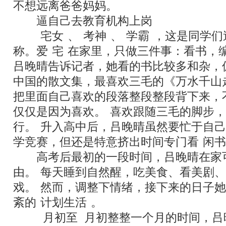
不想远离爸爸妈妈。
”
逼自己去教育机构上岗
“
宅女
”
、
“
考神
”
、
“
学霸
”
，这是同学们
称。爱
“
宅
”
在家里，只做三件事：看书，
吕晚晴告诉记者，她看的书比较多和杂，
中国的散文集，最喜欢三毛的《万水千山
把里面自己喜欢的段落整段整段背下来，
仅仅是因为喜欢。
“
喜欢跟随三毛的脚步，
行。
”
升入高中后，吕晚晴虽然要忙于自己
学竞赛，但还是特意挤出时间专门看
“
闲书
高考后最初的一段时间，吕晚晴在家
由。
“
每天睡到自然醒，吃美食、看美剧、
戏。
”
然而，调整下情绪，接下来的日子她
紊的
“
计划生活
”
。
7
月初至
8
月初整整一个月的时间，吕