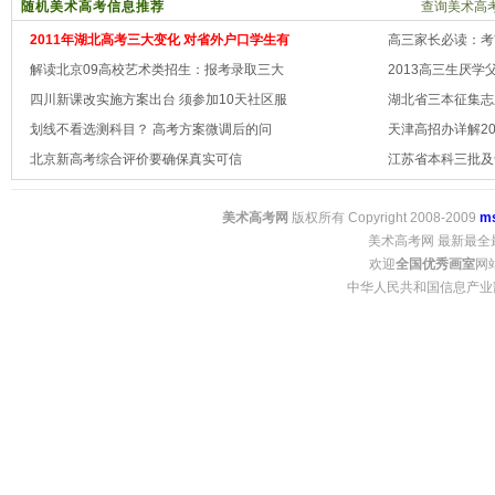
随机美术高考信息推荐
查询美术高考
2011年湖北高考三大变化 对省外户口学生有
高三家长必读：考
解读北京09高校艺术类招生：报考录取三大
2013高三生厌学
四川新课改实施方案出台 须参加10天社区服
湖北省三本征集志
划线不看选测科目？ 高考方案微调后的问
天津高招办详解2
北京新高考综合评价要确保真实可信
江苏省本科三批及
美术高考网
版权所有 Copyright 2008-2009
m
美术高考网 最新最全
欢迎
全国优秀画室
网
中华人民共和国信息产业