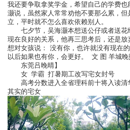
我还要争取拿奖学金，希望自己的学费也
灏说，虽然家人常常劝他不要那么累，但
立，平时就不怎么喜欢依赖别人。
七夕节，吴海灏本想送公仔或者送花
现在良好的关系，他再三思考后，还是放
想对女孩说：
“
没有你，也许就没有现在的
以后如果也有你，会更好。
”
文
/
图
羊城晚
东莞吕晚晴】
女
“
学霸
”
打暑期工改写宅女封号
高考分数进入全省理科前十将入读清
其实的宅女