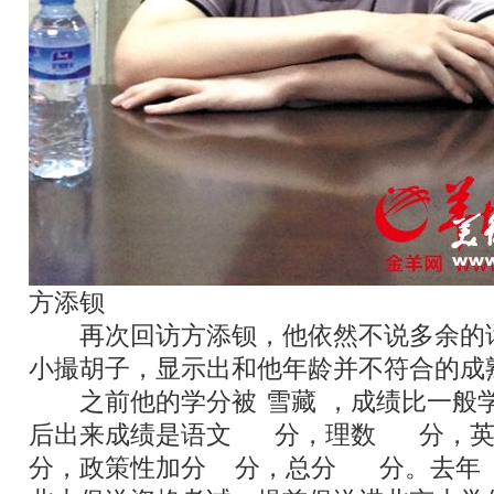
方添钡
再次回访方添钡，他依然不说多余的
小撮胡子，显示出和他年龄并不符合的成
之前他的学分被
“
雪藏
”
，成绩比一般
后出来成绩是语文
119
分，理数
145
分，
分，政策性加分
20
分，总分
706
分。去年