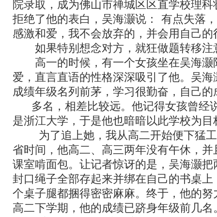
院录取，成为佛山市禅城区区直学校理科
拒绝了他的表白，吴海灏说：
“
有点失落，
感激和爱，我不会放弃的，并会用自己的
如果特别想念对方，就狂做题转移注
高一的时候，有一个女孩坐在吴海灏
爱，直言直语的性格深深吸引了他。吴海
成绩年级名列前茅，学习很勤奋，自己的
100
多名，相差比较远。他记得女孩曾经
是浙江大学，于是他也暗暗以此学校为目
“
为了追上她，我从高二开始便下猛工
省时间，他高二、高三两年没有午休，并
课室啃面包。让记者惊讶的是，吴海灏把
封口绳子全部存起来并绑在自己的书桌上
个桌子腿都捆得密密麻麻。终于，他的努
高二下学期，他的成绩已跻身年级前几名