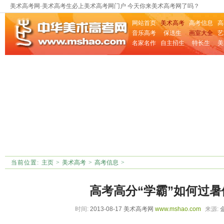
美术高考网·美术高考生必上美术高考网门户 今天你来美术高考网了吗？
网站首页
美术高考
高考信息
高
音乐高考
保送生
画室大全
艺
名家名作
自主招生
特长生
美
当前位置:
主页
>
美术高考
>
高考信息
>
高考高分“学霸”如何过暑
时间:
2013-08-17 美术高考网
www.mshao.com
来源: