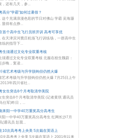
，还有几天，参...
考高分“学霸”如何过暑假？
，这个充满浪漫色彩的节日对佛山 学霸 吴海灏
显得有点挣...
京首个高中生飞行员班开训 高考可享优
，在天津滨河窦庄机场飞行训练场，一群高中生
练的指导下...
考生须通过文化专业双重考核
生须通过文化专业双重考核 北服在校生魏蔚：
步晚，复读...
川省艺术考级与升学脱钩但仍然火爆
省艺术考级与升学脱钩但仍然火爆 7月25日上午
2013年四川省社...
考女生突击8个月考取清华美院
女生突击8个月考取清华美院 (记者黄琪 通讯员
马仕军)昨日，...
南耒阳一中学40万重奖高分高考生
耒阳一中学40万重奖高分高考生 红网长沙7月
讯(通讯员 彭晨...
生10次高考考上央美 5次栽在英语上
10次高考考上央美 5次栽在英语上 2001年以来