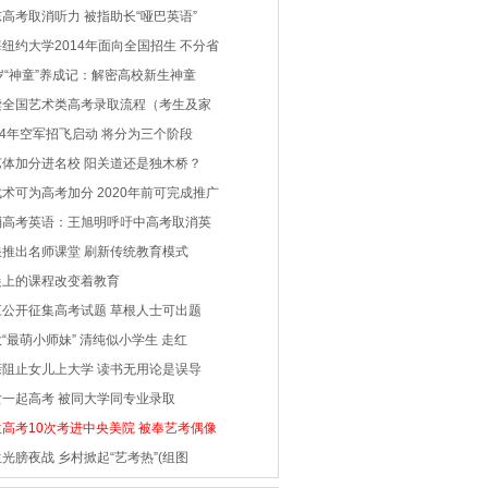
高考取消听力 被指助长“哑巴英语”
纽约大学2014年面向全国招生 不分省
岁“神童”养成记：解密高校新生神童
读全国艺术类高考录取流程（考生及家
14年空军招飞启动 将分为三个阶段
艺体加分进名校 阳关道还是独木桥？
术可为高考加分 2020年前可完成推广
消高考英语：王旭明呼吁中高考取消英
浪推出名师课堂 刷新传统教育模式
尖上的课程改变着教育
江公开征集高考试题 草根人士可出题
“最萌小师妹” 清纯似小学生 走红
亲阻止女儿上大学 读书无用论是误导
女一起高考 被同大学同专业录取
生高考10次考进中央美院 被奉艺考偶像
光膀夜战 乡村掀起“艺考热”(组图