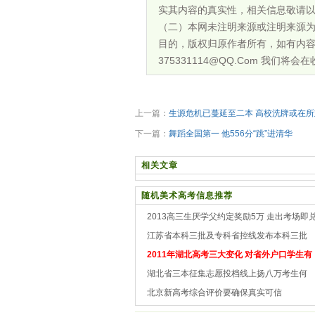
实其内容的真实性，相关信息敬请
（二）本网未注明来源或注明来源
目的，版权归原作者所有，如有内
375331114@QQ.Com 我们
上一篇：
生源危机已蔓延至二本 高校洗牌或在所
下一篇：
舞蹈全国第一 他556分“跳”进清华
相关文章
随机美术高考信息推荐
2013高三生厌学父约定奖励5万 走出考场即
江苏省本科三批及专科省控线发布本科三批
2011年湖北高考三大变化 对省外户口学生有
湖北省三本征集志愿投档线上扬八万考生何
北京新高考综合评价要确保真实可信