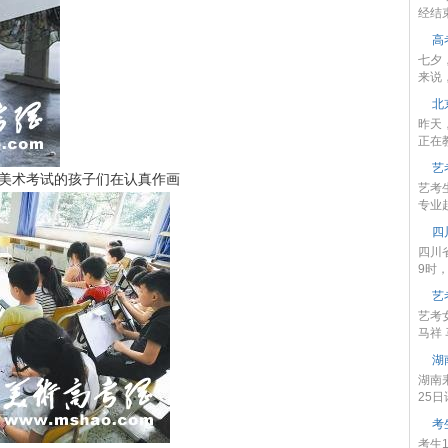
经结束
高
七夕
来说，
北
昨天
正在教
艺
美术考试的孩子们在认真作画
艺考
专业起
四
四川
9时，
艺
艺考
马祥 
湖
湖南
25日
考
考生