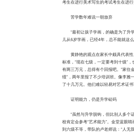
考生在进行美术写生的考试考生在进行
苦学数年难说一朝放弃
“最初让孩子学画，的确是为了升学，
儿从6岁学画，已经4年，总不能就这么
黄静艳的观点在家长中颇具代表性。
标准，“现在七级，一定要考到十级”
有两三万元，总得有个回报吧。”家住
绩”，两年里报了不少培训班。像李雅
了十几万元。他们难以轻易对艺术证书说
证明能力，仍是升学砝码
“虽然与升学脱钩，但比别人多个证
校肯定会参考“艺术能力”。金堂蓝眼
到六级不等，带队的卢老师说：“人无