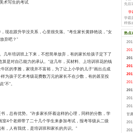
美术写生的考试
先后1
学
学霸
样炼成
现在跟升学没关系，心里很失落。”考生家长黄静艳说，“女
热点
放弃吧？”
20
20
几年培训班上下来，不想简单放弃，有的家长给孩子定下了
20
，也算是对自己能力的承认。“这几年，买材料、上培训班花的钱
2
金牛区的李雅，家境并不富裕，为了让上小学的儿子“画出点成
20
一样为孩子艺术考级花费数万元的家长不在少数，有的甚至投
20
“不”。
20
20
20
书，总有优势。”许多家长怀着这样的心理，同样的分数，学
甘
睛画室4个老师带了二十几个学生来参加考试，报考等级从二级
20
我有，人有我优，是培训班和家长的共识。”
20