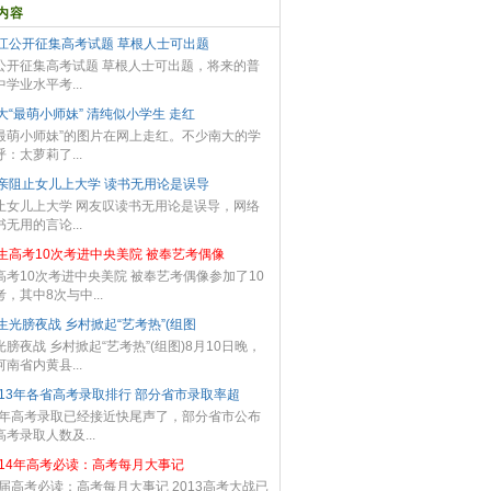
内容
江公开征集高考试题 草根人士可出题
公开征集高考试题 草根人士可出题，将来的普
学业水平考...
大“最萌小师妹” 清纯似小学生 走红
最萌小师妹”的图片在网上走红。不少南大的学
：太萝莉了...
亲阻止女儿上大学 读书无用论是误导
止女儿上大学 网友叹读书无用论是误导，网络
无用的言论...
生高考10次考进中央美院 被奉艺考偶像
高考10次考进中央美院 被奉艺考偶像参加了10
，其中8次与中...
生光膀夜战 乡村掀起“艺考热”(组图
膀夜战 乡村掀起“艺考热”(组图)8月10日晚，
南省内黄县...
013年各省高考录取排行 部分省市录取率超
13年高考录取已经接近快尾声了，部分省市公布
考录取人数及...
014年高考必读：高考每月大事记
14届高考必读：高考每月大事记 2013高考大战已