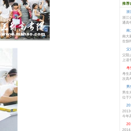
推荐
浙
浙江
通高中
南
南大
生惊呼
父
父阻
上读书
考
考生
次高考
男
男生光
位于河
2
20
今年高
2
20