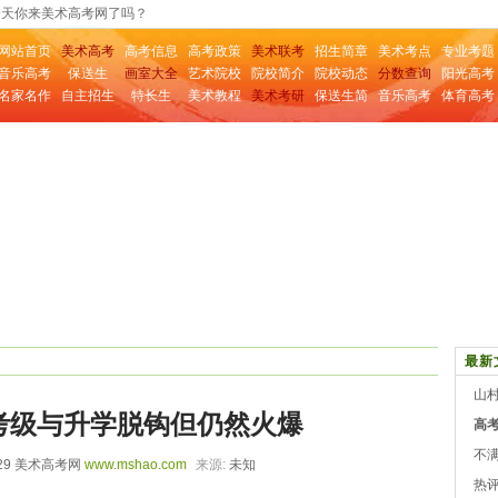
今天你来美术高考网了吗？
网站首页
美术高考
高考信息
高考政策
美术联考
招生简章
美术考点
专业考题
音乐高考
保送生
画室大全
艺术院校
院校简介
院校动态
分数查询
阳光高考
名家名作
自主招生
特长生
美术教程
美术考研
保送生简
音乐高考
体育高考
章
最新
山村
考级与升学脱钩但仍然火爆
高考
不满
7-29 美术高考网
www.mshao.com
来源:
未知
热