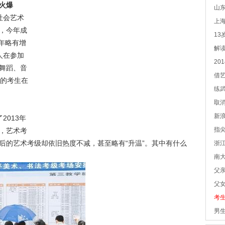
火爆
山东
社会艺术
上海
，今年成
13
去年略有增
解
人在参加
20
舞蹈、音
借
右的考生在
练武
取
新
013年
指
，艺术考
后的艺术考级却依旧热度不减，甚至略有“升温”。其中有什么
浙
南大
父
父
考
男生