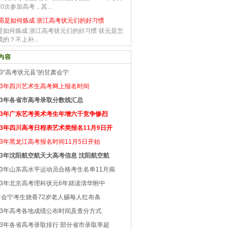
0次参加高考，其...
霸是如何炼成 浙江高考状元们的好习惯
是如何炼成 浙江高考状元们的好习惯 状元是怎
的？不上补...
内容
13“高考状元县”的甘肃会宁
13年四川艺术生高考网上报名时间
13年各省市高考录取分数线汇总
013年广东艺考美术考生年增六千竞争惨烈
13年四川高考日程表艺术类报名11月9日开
13年黑龙江高考报名时间11月5日开始
13年沈阳航空航天大高考信息 沈阳航空航
13年山东高水平运动员合格考生名单11月揭
13年北京高考理科状元6年就读清华附中
肃会宁考生烧香72岁老人赐每人红布条
13年高考各地成绩公布时间及查分方式
13年各省高考录取排行 部分省市录取率超