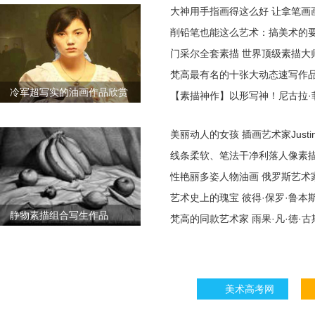
大神用手指画得这么好 让拿笔画
削铅笔也能这么艺术：搞美术的
门采尔全套素描 世界顶级素描大
梵高最有名的十张大动态速写作
冷军超写实的油画作品欣赏
【素描神作】以形写神！尼古拉·
美丽动人的女孩 插画艺术家Justine 
线条柔软、笔法干净利落人像素描
性艳丽多姿人物油画 俄罗斯艺术
艺术史上的瑰宝 彼得·保罗·鲁本
静物素描组合写生作品
梵高的同款艺术家 雨果·凡·德·
美术高考网