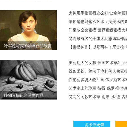
大神用手指画得这么好 让拿笔画
削铅笔也能这么艺术：搞美术的
门采尔全套素描 世界顶级素描大
梵高最有名的十张大动态速写作
冷军超写实的油画作品欣赏
【素描神作】以形写神！尼古拉·
美丽动人的女孩 插画艺术家Justine 
线条柔软、笔法干净利落人像素描
性艳丽多姿人物油画 俄罗斯艺术
艺术史上的瑰宝 彼得·保罗·鲁本
静物素描组合写生作品
梵高的同款艺术家 雨果·凡·德·
美术高考网