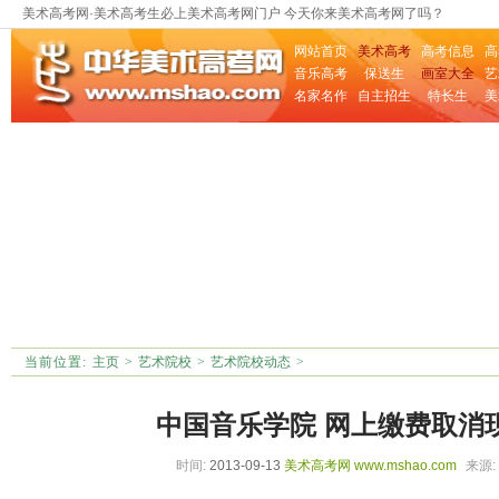
美术高考网·美术高考生必上美术高考网门户 今天你来美术高考网了吗？
网站首页
美术高考
高考信息
高
音乐高考
保送生
画室大全
艺
名家名作
自主招生
特长生
美
当前位置:
主页
>
艺术院校
>
艺术院校动态
>
中国音乐学院 网上缴费取消
时间:
2013-09-13
美术高考网
www.mshao.com
来源: