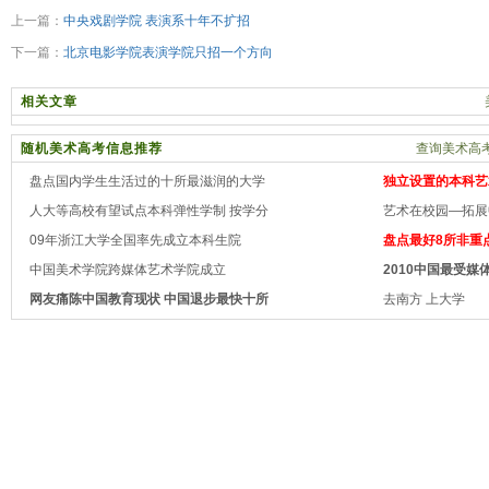
上一篇：
中央戏剧学院 表演系十年不扩招
下一篇：
北京电影学院表演学院只招一个方向
相关文章
随机美术高考信息推荐
查询美术高考
盘点国内学生生活过的十所最滋润的大学
独立设置的本科艺
人大等高校有望试点本科弹性学制 按学分
艺术在校园—拓展
09年浙江大学全国率先成立本科生院
盘点最好8所非重
中国美术学院跨媒体艺术学院成立
2010中国最受媒
网友痛陈中国教育现状 中国退步最快十所
去南方 上大学