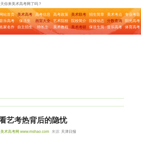
今天你来美术高考网了吗？
网站首页
美术高考
高考信息
高考政策
美术联考
招生简章
美术考点
专业考题
音乐高考
保送生
画室大全
艺术院校
院校简介
院校动态
分数查询
阳光高考
名家名作
自主招生
特长生
美术教程
美术考研
保送生简
音乐高考
体育高考
章
看艺考热背后的隐忧
3
美术高考网
www.mshao.com
来源:
天津日报