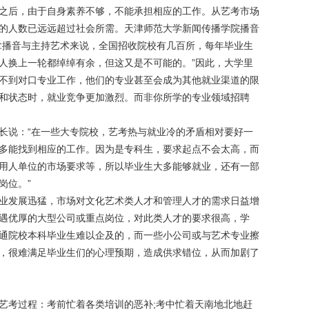
之后，由于自身素养不够，不能承担相应的工作。从艺考市场
的人数已远远超过社会所需。天津师范大学新闻传播学院播音
拿播音与主持艺术来说，全国招收院校有几百所，每年毕业生
人换上一轮都绰绰有余，但这又是不可能的。”因此，大学里
不到对口专业工作，他们的专业甚至会成为其他就业渠道的限
和状态时，就业竞争更加激烈。而非你所学的专业领域招聘
长说：“在一些大专院校，艺考热与就业冷的矛盾相对要好一
多能找到相应的工作。因为是专科生，要求起点不会太高，而
用人单位的市场要求等，所以毕业生大多能够就业，还有一部
岗位。”
业发展迅猛，市场对文化艺术类人才和管理人才的需求日益增
遇优厚的大型公司或重点岗位，对此类人才的要求很高，学
通院校本科毕业生难以企及的，而一些小公司或与艺术专业擦
，很难满足毕业生们的心理预期，造成供求错位，从而加剧了
艺考过程：考前忙着各类培训的恶补;考中忙着天南地北地赶