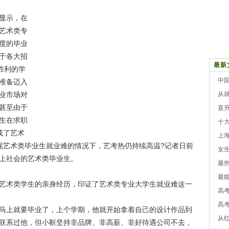
显示，在
艺术类专
度的毕业
于各大招
最新
胜利的学
中
准备迈入
业市场对
从
甚至由于
直升
生在求职
十
成了艺术
上海
现艺术类毕业生就业难的情况下，艺考热仍持续高温?记者日前
女
上社会的艺术类毕业生。
最
最能
艺术类学生的亲身经历，印证了艺术类专业大学生就业难这一
高
高
马上就要毕业了，上个学期，他就开始拿着自己的设计作品到
从
联系过他，但小靳坚持非品牌、非高薪、非好待遇公司不去，