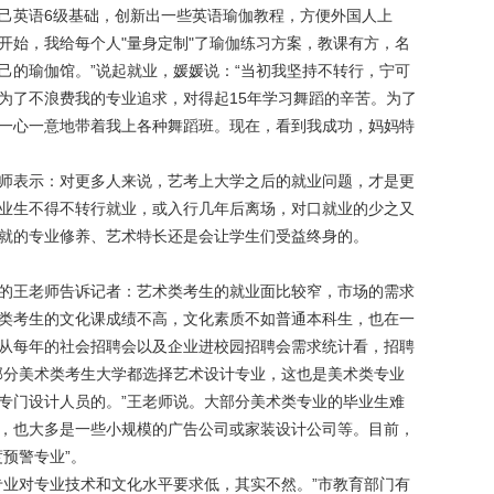
己英语6级基础，创新出一些英语瑜伽教程，方便外国人上
开始，我给每个人"量身定制"了瑜伽练习方案，教课有方，名
己的瑜伽馆。”说起就业，媛媛说：“当初我坚持不转行，宁可
为了不浪费我的专业追求，对得起15年学习舞蹈的辛苦。为了
一心一意地带着我上各种舞蹈班。现在，看到我成功，妈妈特
师表示：对更多人来说，艺考上大学之后的就业问题，才是更
业生不得不转行就业，或入行几年后离场，对口就业的少之又
就的专业修养、艺术特长还是会让学生们受益终身的。
的王老师告诉记者：艺术类考生的就业面比较窄，市场的需求
类考生的文化课成绩不高，文化素质不如普通本科生，也在一
从每年的社会招聘会以及企业进校园招聘会需求统计看，招聘
部分美术类考生大学都选择艺术设计专业，这也是美术类专业
专门设计人员的。”王老师说。大部分美术类专业的毕业生难
，也大多是一些小规模的广告公司或家装设计公司等。目前，
预警专业”。
专业对专业技术和文化水平要求低，其实不然。”市教育部门有