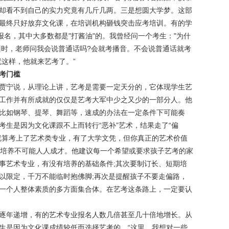
却看不到自己的实力究竟有几斤几两。三是想圆大学梦。这部
最终只好放弃文化课，在培训机构砸钱突击应考培训。有的学
报名，其中大多数都是"打酱油"的。我曾经问一个考生："为什
培训时，老师问我会说普通话吗?会就考播音。不会说普通话就考
就这样，他就来艺考了。”
考门槛
贾宁说，从理论上讲，艺考是需要一定天分的，它体现学生艺
工作并有所成就的仅仅是艺考大军中少之又少的一部分人。他
比如钢琴、提琴、舞蹈等，速成的办法在一定条件下可能奏
考生是因为文化课跟不上而转行“恶补”艺术，结果走了“偏
就算考上了艺术类专业，有了大学文凭，但你真正的艺术价值
类培养不可能人人成才。他建议每一个希望或要求孩子艺考的家
事艺术专业，有没有培养的基础条件;其次要制订长、短期培
以限定，千万不能临时抱佛脚;再次是提醒孩子不要走偏路，
一个人整体素质的多方面集合体。在艺考这条路上，一定要认
逐年递增，有的艺术专业报名人数几倍甚至几十倍地增长。从
生是因为文化课成绩较低而选择艺考的。“这里，我想对一些