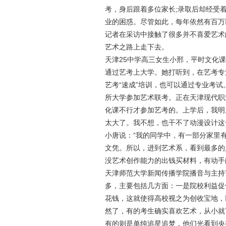
考，身后跟着多位家长;录取后却经受
业的困惑。尽管如此，每年依然有百万
记者在采访中接触了很多并不喜爱艺术
艺术之路上走下去。
天津25中学高三女生小邢，平时文化
通过艺考上大学。她打听到，在艺考专
艺考“速成”培训，也可以通过专业考试
所大学参加艺术联考。正在天津现代职
化课不行才参加艺考的。上学后，我明
太大了。我不想，也干不了动漫设计这
小唐说：“我的同学中，有一部分家里
文凭。所以，进到艺术系，看到最多的
没艺术创作能力的出钱买材料，有动手
天津师范大学新闻传播学院播音与主持
多，主要包括几方面：一是院校利益促
花钱，这就使得高校视之为创收宝地，
然了，有的考生确实喜欢艺术，从小就
有的则是单纯追星追梦，他们光看到央