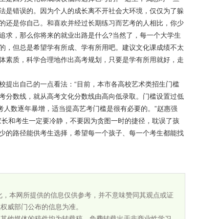
法是错误的。因为个人的成长离不开社会大环境，仅仅为了躲
的还是你自己。和喜欢并经过长期练习而艺考的人相比，你少
追求，那么你将来的就业出路是什么?当然了，每一个大学生
的，但总是希望学有所成、学有所用吧。建议文化课成绩不太
体素质，科学合理地作出高考规划，只要是学有所用就好，走
校提出自己的一点看法：“目前，本市各高校艺术类招生门槛
考分数线，就从高考文化分数线由高向低录取。门槛设置过低
艺考人数逐年暴增，适当提高艺考门槛是很有必要的。”赵惠强
家长和考生一定要冷静，不要因为贪图一时的捷径，耽误了孩
少的路径能供考生选择，希望每一个孩子、每一个考生都能找
化，本网所提供的信息仅供参考，并不意味赞同其观点或证
以权威部门公布的信息为准。
为其他媒体的稿件均为转载稿，免费转载出于非商业性学习