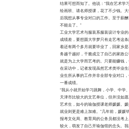
结果可想而知了。他说：“我在艺术学
绘画班、请名师授课，花了不少钱。大
后我想从事专业对口的工作。至于薪酬
不能去了。”
工业大学艺术与服装系服装设计专业的
成绩差，要想圆大学梦只有走艺考这条
着还有两个多月就要毕业了，回家乡是
务越干越好，干脆成立了自己的家政公
就是为上大学而艺考的。只要能赚钱，
在采访中，记者发现虽然艺术类毕业生
业生所从事的工作并非全部专业对口，
一番成绩。
“我从小就开始学习跳舞，小学、中学
天津市比较大的文艺单位，但并没如愿
艺术生，如今的瑜伽授课老师媛媛。媛
就业则更是难上加难。”几年前，媛媛
报考文化局、教育局的公务员都没考上
较火，萌发了自己开瑜伽馆的念头。我