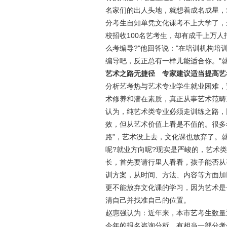
名家们的出人头地，就想着成名成星，
分考生自知单凭文化课考不上大学了，
校招收100名艺考生，却有成千上万人
么考编导?"他回答说："在培训机构
编导吧，反正总有一样儿能适合你。"
艺术之路无捷径 专家建议适当提高艺
分析艺考热与艺术专业学生就业困难，
术修养和潜在素质，真正从事艺术范畴
认为，纯艺术类专业必须走训练之路，
效，但从艺术价值上看是不值的。很多
路”，艺术没上去，文化课也放弃了。
呢?就业方向呢?现实是严峻的，艺术
长，首先要请行里人看看，孩子能否从
训方案，从时间、方法、内容等方面加
更不能放弃文化课的学习，因为艺术是
清自己并找准自己的位置。
赵惠强认为：近年来，本市艺考生数量
今年的报名咨询分析，有相当一部分考