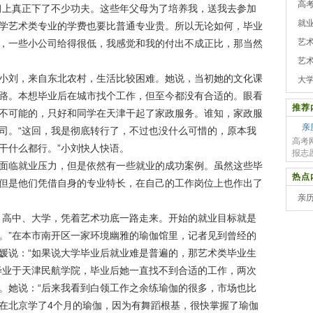
高
习上真正下了不少功夫。这些年父母为了培养我，送我去参加
就
学艺术类专业的学费也要比普通专业贵。所以无论如何，毕业
艺
，一些小公司给得很低，我感觉和我的付出不成正比，那当然
艺术
小刘，来自东北农村，生活比较困难。她说，当初她的文化课
大学
路。本想毕业后在城市找个工作，但至今都没有合适的。眼看
推荐
不可能的，只好和同学在天津干起了家政服务。谁知，家政服
亲
司。“这回，我是彻底转行了，不过也没什么可惜的，原本我
高考
干什么都行。”小刘快人快语。
报志愿
面临就业压力，但是依然有一些就业的成功案例。虽然这些毕
热点
但是他们凭借自身的专业特长，在自己的工作岗位上也作出了
亲历
、高中、大学，凭着艺术功底一路走来。开始的就业目标就是
。”在本市南开区一家环境幽雅的瑜伽馆里，记者见到曾经的
媛说：“如果说大学毕业后就业难是普遍的，那艺术类毕业生
毕业于天津民航学院，毕业后她一直找不到合适的工作，两次
。她说：“后来我看到白领工作之余练瑜伽的很多，市场也比
在北京学了4个月的瑜伽，因为有舞蹈根基，很快掌握了瑜伽