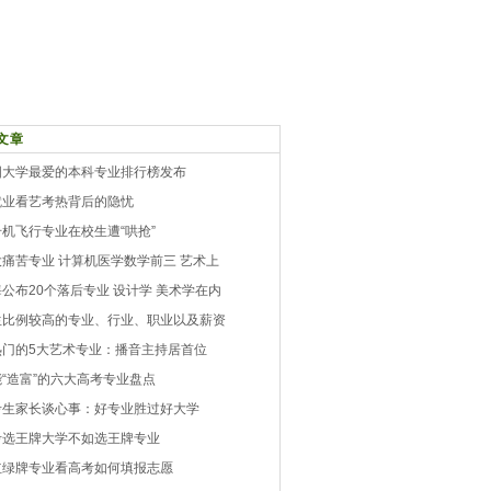
文章
国大学最爱的本科专业排行榜发布
就业看艺考热背后的隐忧
机飞行专业在校生遭“哄抢”
大痛苦专业 计算机医学数学前三 艺术上
公布20个落后专业 设计学 美术学在内
生比例较高的专业、行业、职业以及薪资
热门的5大艺术专业：播音主持居首位
“造富”的六大高考专业盘点
考生家长谈心事：好专业胜过好大学
考选王牌大学不如选王牌专业
红绿牌专业看高考如何填报志愿