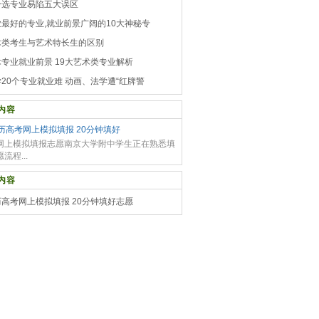
考选专业易陷五大误区
业最好的专业,就业前景广阔的10大神秘专
术类考生与艺术特长生的区别
专业就业前景 19大艺术类专业解析
20个专业就业难 动画、法学遭“红牌警
内容
历高考网上模拟填报 20分钟填好
网上模拟填报志愿南京大学附中学生正在熟悉填
流程...
内容
高考网上模拟填报 20分钟填好志愿