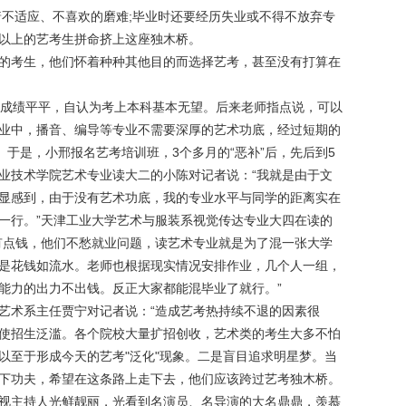
着不适应、不喜欢的磨难;毕业时还要经历失业或不得不放弃专
以上的艺考生拼命挤上这座独木桥。
的考生，他们怀着种种其他目的而选择艺考，甚至没有打算在
课成绩平平，自认为考上本科基本无望。后来老师指点说，可以
业中，播音、编导等专业不需要深厚的艺术功底，经过短期的
。于是，小邢报名艺考培训班，3个多月的“恶补”后，先后到5
业技术学院艺术专业读大二的小陈对记者说：“我就是由于文
显感到，由于没有艺术功底，我的专业水平与同学的距离实在
一行。”天津工业大学艺术与服装系视觉传达专业大四在读的
有点钱，他们不愁就业问题，读艺术专业就是为了混一张大学
是花钱如流水。老师也根据现实情况安排作业，几个人一组，
能力的出力不出钱。反正大家都能混毕业了就行。”
艺术系主任贾宁对记者说：“造成艺考热持续不退的因素很
使招生泛滥。各个院校大量扩招创收，艺术类的考生大多不怕
以至于形成今天的艺考"泛化"现象。二是盲目追求明星梦。当
下功夫，希望在这条路上走下去，他们应该跨过艺考独木桥。
视主持人光鲜靓丽，光看到名演员、名导演的大名鼎鼎，羡慕