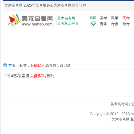
美术高考网·2025年艺考生必上美术高考网综合门户
新闻
美考
政策
高考
美术高考网
艺考聚合平台
音乐
考点
统考
首页
>
标签：
头像默写
总共有 1 条记录
·
2014艺考素描
头像默写
技巧
美术高考网
|
Copyright
©
2012 - 2013 ms
美术高考网 