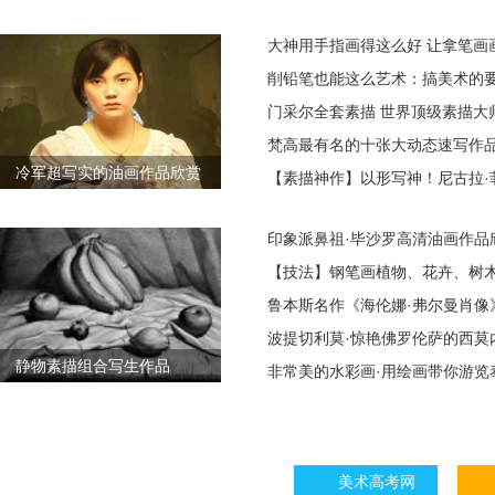
大神用手指画得这么好 让拿笔画
削铅笔也能这么艺术：搞美术的
门采尔全套素描 世界顶级素描大
梵高最有名的十张大动态速写作
冷军超写实的油画作品欣赏
【素描神作】以形写神！尼古拉·
印象派鼻祖·毕沙罗高清油画作品欣赏
【技法】钢笔画植物、花卉、树
鲁本斯名作《海伦娜·弗尔曼肖像
波提切利莫·惊艳佛罗伦萨的西莫
静物素描组合写生作品
非常美的水彩画·用绘画带你游览
美术高考网